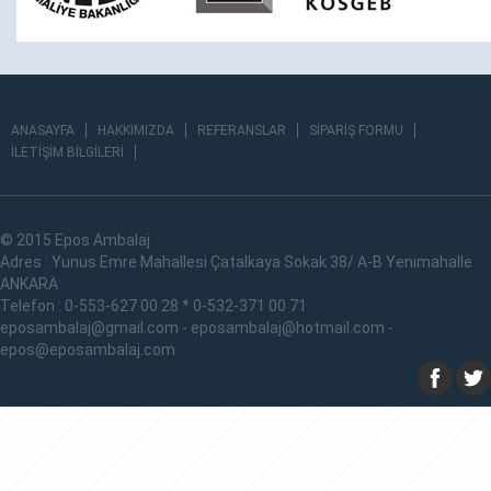
ANASAYFA
HAKKIMIZDA
REFERANSLAR
SİPARİŞ FORMU
İLETİŞİM BİLGİLERİ
© 2015 Epos Ambalaj
Adres : Yunus Emre Mahallesi Çatalkaya Sokak 38/ A-B Yenimahalle
ANKARA
Telefon : 0-553-627 00 28 * 0-532-371 00 71
eposambalaj@gmail.com - eposambalaj@hotmail.com -
epos@eposambalaj.com